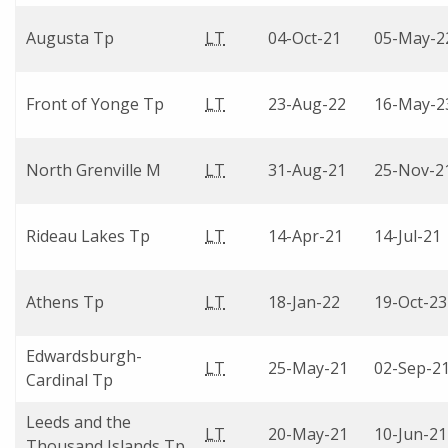
Augusta Tp
LT
04-Oct-21
05-May-2
Front of Yonge Tp
LT
23-Aug-22
16-May-2
North Grenville M
LT
31-Aug-21
25-Nov-2
Rideau Lakes Tp
LT
14-Apr-21
14-Jul-21
Athens Tp
LT
18-Jan-22
19-Oct-23
Edwardsburgh-
LT
25-May-21
02-Sep-2
Cardinal Tp
Leeds and the
LT
20-May-21
10-Jun-21
Thousand Islands Tp