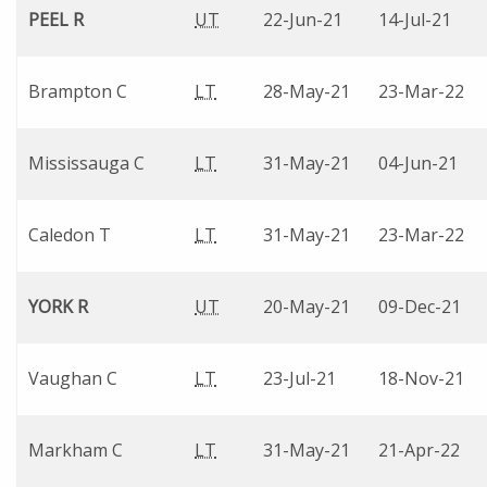
PEEL R
UT
22-Jun-21
14-Jul-21
Brampton C
LT
28-May-21
23-Mar-22
Mississauga C
LT
31-May-21
04-Jun-21
Caledon T
LT
31-May-21
23-Mar-22
YORK R
UT
20-May-21
09-Dec-21
Vaughan C
LT
23-Jul-21
18-Nov-21
Markham C
LT
31-May-21
21-Apr-22