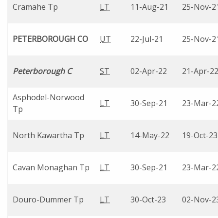
Cramahe Tp
LT
11-Aug-21
25-Nov-2
PETERBOROUGH CO
UT
22-Jul-21
25-Nov-2
Peterborough C
ST
02-Apr-22
21-Apr-2
Asphodel-Norwood
LT
30-Sep-21
23-Mar-2
Tp
North Kawartha Tp
LT
14-May-22
19-Oct-23
Cavan Monaghan Tp
LT
30-Sep-21
23-Mar-2
Douro-Dummer Tp
LT
30-Oct-23
02-Nov-2