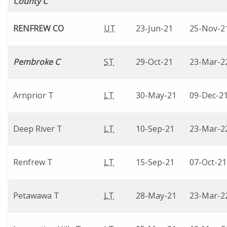
County C
RENFREW CO
UT
23-Jun-21
25-Nov-2
Pembroke C
ST
29-Oct-21
23-Mar-2
Arnprior T
LT
30-May-21
09-Dec-2
Deep River T
LT
10-Sep-21
23-Mar-2
Renfrew T
LT
15-Sep-21
07-Oct-21
Petawawa T
LT
28-May-21
23-Mar-2