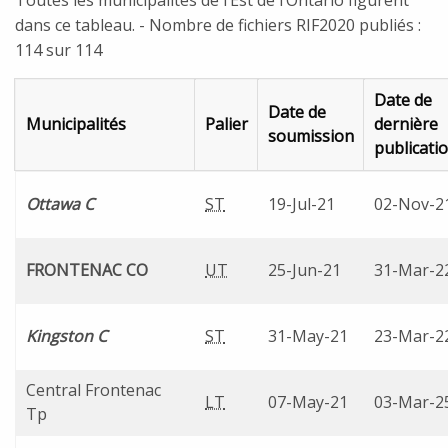
Toutes les municipalités de l’Est de l’Ontario figurent
dans ce tableau. - Nombre de fichiers RIF2020 publiés :
114 sur 114
Date de
Date de
Municipalités
Palier
dernière
soumission
publicati
Est de l’Ontario
Ottawa C
ST
19-Jul-21
02-Nov-2
FRONTENAC CO
UT
25-Jun-21
31-Mar-2
Kingston C
ST
31-May-21
23-Mar-2
Central Frontenac
LT
07-May-21
03-Mar-2
Tp