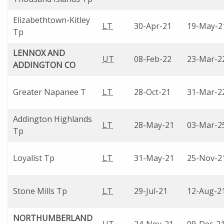
Elizabethtown-Kitley
LT
30-Apr-21
19-May-2
Tp
LENNOX AND
UT
08-Feb-22
23-Mar-2
ADDINGTON CO
Greater Napanee T
LT
28-Oct-21
31-Mar-2
Addington Highlands
LT
28-May-21
03-Mar-2
Tp
Loyalist Tp
LT
31-May-21
25-Nov-2
Stone Mills Tp
LT
29-Jul-21
12-Aug-2
NORTHUMBERLAND