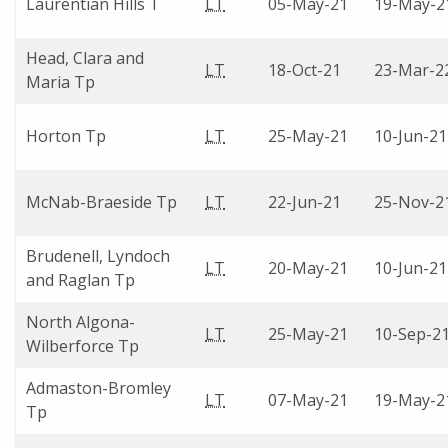
Laurentian Hills T
LT
05-May-21
19-May-2
Head, Clara and
LT
18-Oct-21
23-Mar-2
Maria Tp
Horton Tp
LT
25-May-21
10-Jun-21
McNab-Braeside Tp
LT
22-Jun-21
25-Nov-2
Brudenell, Lyndoch
LT
20-May-21
10-Jun-21
and Raglan Tp
North Algona-
LT
25-May-21
10-Sep-2
Wilberforce Tp
Admaston-Bromley
LT
07-May-21
19-May-2
Tp