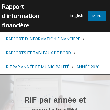
Skip to content
Rapport
d’information
English
MENU
financière
RAPPORT D’INFORMATION FINANCIÈRE
RAPPORTS ET TABLEAUX DE BORD
RIF PAR ANNÉE ET MUNICIPALITÉ
ANNÉE 2020
RIF par année et