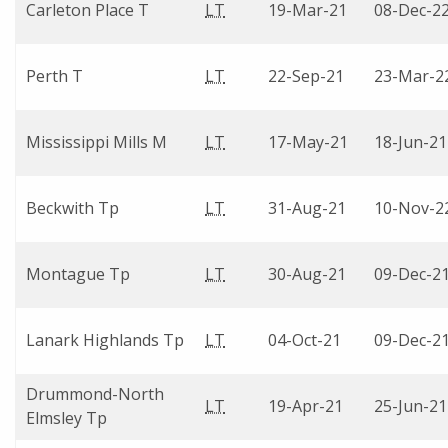
Carleton Place T
LT
19-Mar-21
08-Dec-2
Perth T
LT
22-Sep-21
23-Mar-2
Mississippi Mills M
LT
17-May-21
18-Jun-21
Beckwith Tp
LT
31-Aug-21
10-Nov-2
Montague Tp
LT
30-Aug-21
09-Dec-2
Lanark Highlands Tp
LT
04-Oct-21
09-Dec-2
Drummond-North
LT
19-Apr-21
25-Jun-21
Elmsley Tp