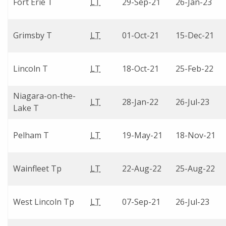
Fort Erie T
LT
29-Sep-21
26-Jan-23
Grimsby T
LT
01-Oct-21
15-Dec-21
Lincoln T
LT
18-Oct-21
25-Feb-22
Niagara-on-the-
LT
28-Jan-22
26-Jul-23
Lake T
Pelham T
LT
19-May-21
18-Nov-21
Wainfleet Tp
LT
22-Aug-22
25-Aug-22
West Lincoln Tp
LT
07-Sep-21
26-Jul-23