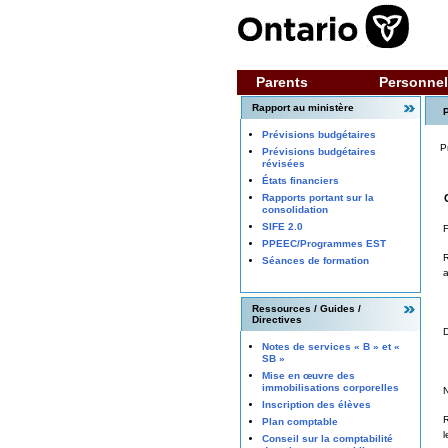
Parents
Personnel
Rapport au ministère
P
Prévisions budgétaires
P
Prévisions budgétaires
révisées
États financiers
Rapports portant sur la
consolidation
SIFE 2.0
F
PPEEC/Programmes EST
Séances de formation
a
Ressources / Guides /
Directives
D
Notes de services « B » et «
SB »
Mise en œuvre des
immobilisations corporelles
N
Inscription des élèves
Plan comptable
l
Conseil sur la comptabilité