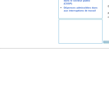
dans le secteur public
(CSSP)
Dépenses admissibles dues
aux interruptions de travail
F
c