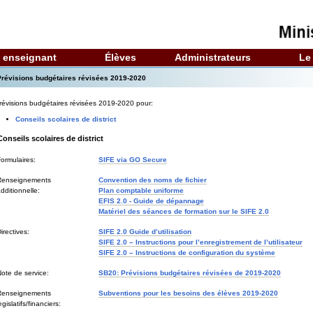
 enseignant
Élèves
Administrateurs
Le
révisions budgétaires révisées 2019-2020
révisions budgétaires révisées 2019-2020 pour:
Conseils scolaires de district
Conseils scolaires de district
ormulaires:
SIFE via GO Secure
Renseignements
Convention des noms de fichier
dditionnelle:
Plan comptable uniforme
EFIS 2.0 - Guide de dépannage
Matériel des séances de formation sur le SIFE 2.0
irectives:
SIFE 2.0 Guide d’utilisation
SIFE 2.0 – Instructions pour l’enregistrement de l’utilisateur
SIFE 2.0 – Instructions de configuration du système
ote de service:
SB20: Prévisions budgétaires révisées de 2019-2020
Renseignements
Subventions pour les besoins des élèves 2019-2020
egislatifs/financiers: