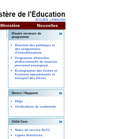
ACCUEIL
|
ENGLISH
 Ministère
Nouvelles
D'autre secteurs de
programme
Direction des politiques et
des programmes
d’immobilisations
Programme d'insertion
professionnelle du nouveau
personnel enseignant
Écologisation des écoles et
Examens operationnels et
transport des élèves
Divers / Rapports
FAQs
Vérifications de conformité
Child Care
Notes de service ELCC
Lignes directrices