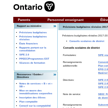
Parents
Personnel enseignant
Élèv
Rapport au ministère
Prévisions budgétaires révisées 201
Prévisions budgétaires
Prévisions budgétaires révisées 2017-20
Prévisions budgétaires
révisées
Conseils scolaires de district
États financiers
Conseils scolaires de district
Rapports portant sur la
consolidation
SIFE 2.0
Formulaires:
SIFE vi
PPEEC/Programmes EST
Renseignements
Convent
Séances de formation
additionnelle:
Plan co
EFIS 2.
Matériel
Ressources / Guides /
Directives
Directives:
SIFE 2.0
SIFE 2.0
Notes de services « B » et «
SB »
SIFE 2.0
Mise en œuvre des
immobilisations corporelles
Note de service:
SB32: Pr
Inscription des élèves
de distr
Plan comptable
Renseignements
Subvent
Conseil sur la comptabilité