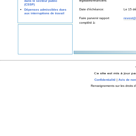
legislatifs/financiers:
dans le secteur public
(CSSP)
Date d'échéance:
Le 15 d
Dépenses admissibles dues
aux interruptions de travail
Faire parvenir rapport
revest@
complété à:
Confidentialité
|
Avis de non
Renseignements sur les droits d