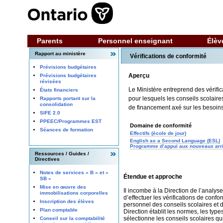
Parents
Personnel enseignant
Élèv
Rapport au ministère
Vérifications de conformité
Prévisions budgétaires
Aperçu
Prévisions budgétaires
révisées
Le Ministère entreprend des vérifi
États financiers
pour lesquels les conseils scolair
Rapports portant sur la
consolidation
de financement axé sur les besoins
SIFE 2.0
PPEEC/Programmes EST
Domaine de conformité
Séances de formation
Effectifs (école de jour)
English as a Second Language (ESL)
Programme d’appui aux nouveaux arri
Ressources / Guides /
Directives
Notes de services « B » et «
Étendue et approche
SB »
Mise en œuvre des
Il incombe à la Direction de l’analyse
immobilisations corporelles
d’effectuer les vérifications de confor
Inscription des élèves
personnel des conseils scolaires et d
Plan comptable
Direction établit les normes, les types
sélectionne les conseils scolaires qu
Conseil sur la comptabilité