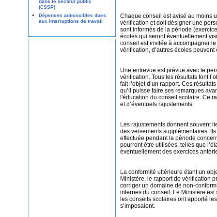
dans le secteur public
(CSSP)
Chaque conseil est avisé au moins un 
Dépenses admissibles dues
aux interruptions de travail
vérification et doit désigner une per
sont informés de la période (exercice 
écoles qui seront éventuellement visi
conseil est invitée à accompagner le 
vérification, d’autres écoles peuvent 
Une entrevue est prévue avec le pers
vérification. Tous les résultats font l
fait l’objet d’un rapport. Ces résul
qu’il puisse faire ses remarques avan
l'éducation du conseil scolaire. Ce ra
et d’éventuels rajustements.
Les rajustements donnent souvent li
des versements supplémentaires. Ils s
effectuée pendant la période concerné
pourront être utilisées, telles que l’é
éventuellement des exercices antérieu
La conformité ultérieure étant un obj
Ministère, le rapport de vérificatio
corriger un domaine de non-conformit
internes du conseil. Le Ministère est 
les conseils scolaires ont apporté l
s’imposaient.