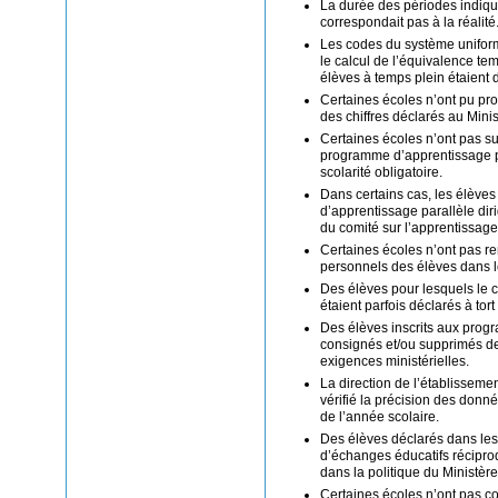
La durée des périodes indiqué
correspondait pas à la réalité
Les codes du système uniform
le calcul de l’équivalence te
élèves à temps plein étaient 
Certaines écoles n’ont pu prod
des chiffres déclarés au Minis
Certaines écoles n’ont pas su
programme d’apprentissage pa
scolarité obligatoire.
Dans certains cas, les élève
d’apprentissage parallèle diri
du comité sur l’apprentissage
Certaines écoles n’ont pas r
personnels des élèves dans le
Des élèves pour lesquels le co
étaient parfois déclarés à to
Des élèves inscrits aux progr
consignés et/ou supprimés de
exigences ministérielles.
La direction de l’établissemen
vérifié la précision des donnée
de l’année scolaire.
Des élèves déclarés dans le
d’échanges éducatifs récipro
dans la politique du Ministèr
Certaines écoles n’ont pas co