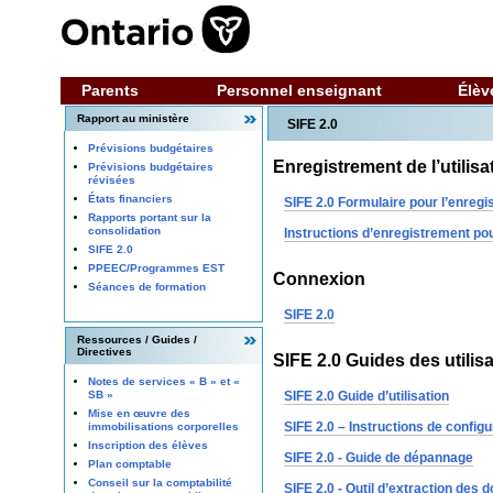
Parents
Personnel enseignant
Élèv
Rapport au ministère
SIFE 2.0
Prévisions budgétaires
Enregistrement de l’utilisa
Prévisions budgétaires
révisées
États financiers
SIFE 2.0 Formulaire pour l’enregis
Rapports portant sur la
consolidation
Instructions d’enregistrement pou
SIFE 2.0
PPEEC/Programmes EST
Connexion
Séances de formation
SIFE 2.0
Ressources / Guides /
Directives
SIFE 2.0 Guides des utilis
Notes de services « B » et «
SIFE 2.0 Guide d’utilisation
SB »
Mise en œuvre des
SIFE 2.0 – Instructions de config
immobilisations corporelles
Inscription des élèves
SIFE 2.0 - Guide de dépannage
Plan comptable
Conseil sur la comptabilité
SIFE 2.0 - Outil d’extraction des 